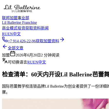
联邦加盟事业部
Lil Ballerine Franchise
商业模式
投资
获取资料
新闻
RU
EN
中文
+7 914 426-22-96
获取加盟资料
全部文章
加盟
2026年6月20日
2
分钟阅读
可切换语言
RU
EN
中文
检查清单：60天内开设Lil Ballerine芭
国际芭蕾舞学校连锁品牌Lil Ballerine为创业者提供
骤。