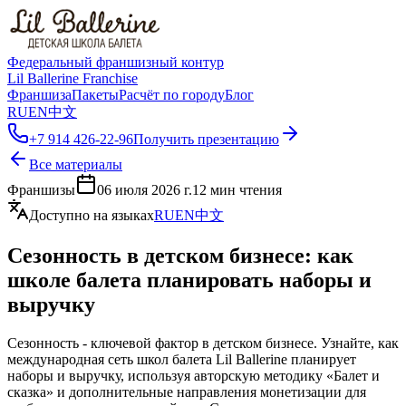
Федеральный франшизный контур
Lil Ballerine Franchise
Франшиза
Пакеты
Расчёт по городу
Блог
RU
EN
中文
+7 914 426-22-96
Получить презентацию
Все материалы
Франшизы
06 июля 2026 г.
12
мин чтения
Доступно на языках
RU
EN
中文
Сезонность в детском бизнесе: как
школе балета планировать наборы и
выручку
Сезонность - ключевой фактор в детском бизнесе. Узнайте, как
международная сеть школ балета Lil Ballerine планирует
наборы и выручку, используя авторскую методику «Балет и
сказка» и дополнительные направления монетизации для