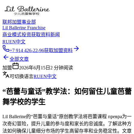
联邦加盟事业部
Lil Ballerine Franchise
商业模式
投资
获取资料
新闻
RU
EN
中文
+7 914 426-22-96
获取加盟资料
全部文章
加盟
2026年6月15日
2
分钟阅读
可切换语言
RU
EN
中文
“芭蕾与童话”教学法：如何留住儿童芭蕾
舞学校的学生
Lil Ballerine的“芭蕾与童话”原创教学法将芭蕾课程 превра为一
次奇幻冒险，提升儿童的参与度和家长的忠诚度。了解这种方
法如何确保儿童细分市场的学生高留存率和业务稳定性。文章